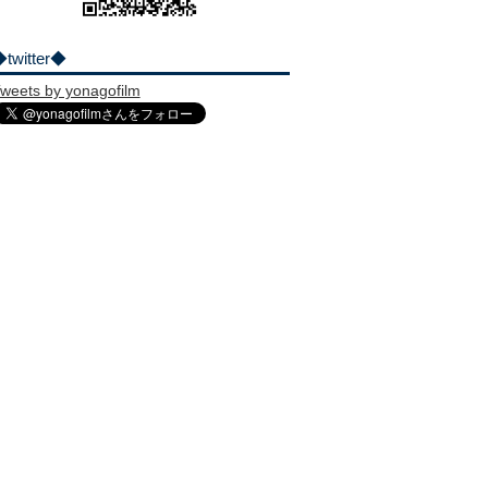
twitter◆
weets by yonagofilm