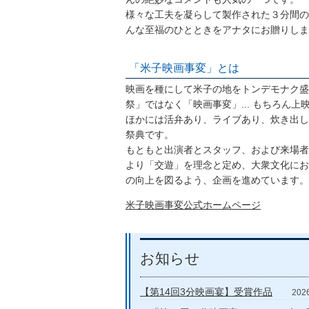
様々な工夫を凝らして製作された３分間の
んな至福のひとときをアナタにお贈りしま
「米子映画事変」とは
映画を種にして米子の地をトンデモナク盛
祭」ではなく「映画事変」... もちろん
ほかには活弁あり、ライブあり、炊き出し
祭典です。
もともと出演者とスタッフ、および来場者
より「交遊」を理念と定め、大衆文化にお
の向上を図るよう、企画を進めています。
米子映画事変公式ホームページ
お知らせ
【第14回3分映画宴】受賞作品
20