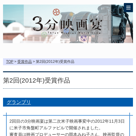
TOP
>
受賞作品
> 第2回(2012年)受賞作品
第2回(2012年)受賞作品
グランプリ
2回目の3分映画宴は第二次米子映画事変中の2012年11月3日
に米子市角盤町アルファビルで開催されました。
審査員は映画プロデューサーの岡本みね子さん、映画監督の