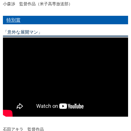
小森渉 監督作品（米子高専放送部）
特別賞
「意外な展開マン」
石田アキラ 監督作品