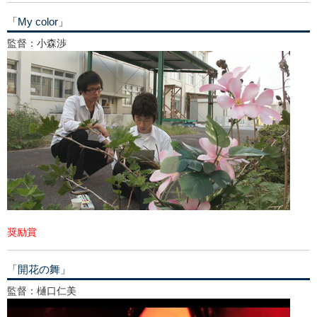
「My color」
監督：小森渉
奨励賞
「開花の舞」
監督：樋口仁美