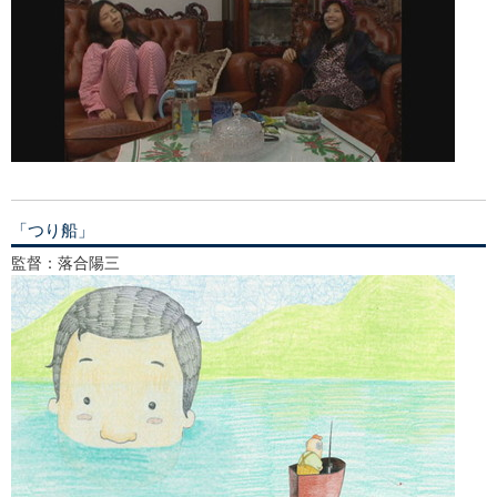
「つり船」
監督：落合陽三