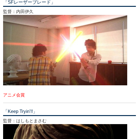
「SFレーザーブレード」
監督：内田伊久
アニメ会賞
「Keep Tryin'!!」
監督：はしもとまさむ