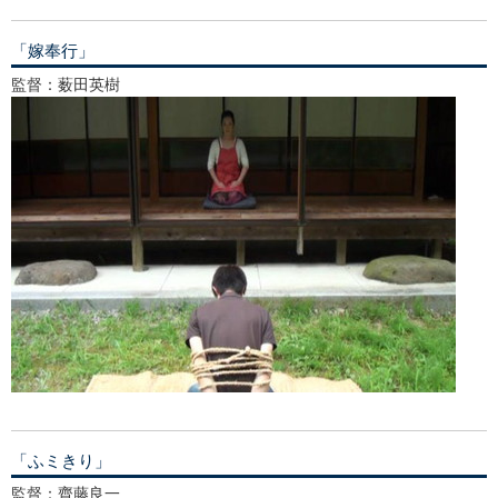
「嫁奉行」
監督：薮田英樹
「ふミきり」
監督：齊藤良一