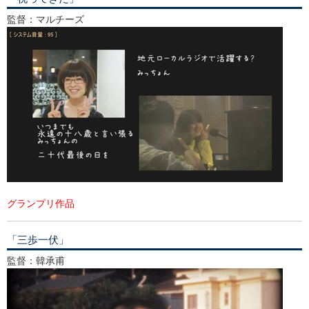
監督：マルチーズ
グランプリ作品
「三歩一伏」
監督：韓承甫