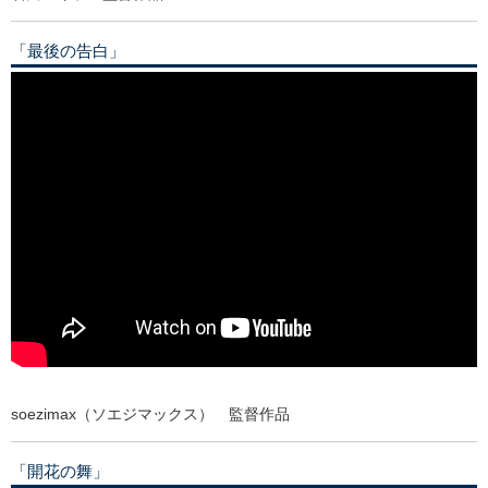
「最後の告白」
soezimax（ソエジマックス） 監督作品
「開花の舞」