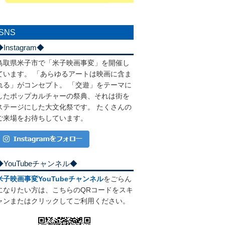
SNS
◆Instagram◆
鳥取県米子市で「米子映画事変」を開催し
ています。 「あらゆるアートは映画に含ま
れる」がコンセプト。 「交遊」をテーマに
したポップカルチャーの祭典、それは街を
ステージにした大文化祭です。 たくさんの
ご来場をお待ちしています。
◆YouTubeチャンネル◆
米子映画事変YouTubeチャンネル
をごらん
になりたい方は、こちらのQRコードをスキ
ャンまたはクリックしてご利用ください。