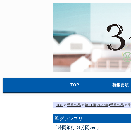
TOP
募集要項
TOP
>
受賞作品
>
第11回(2022年)受賞作品
> 
準グランプリ
「時間銀行 ３分間ver.」